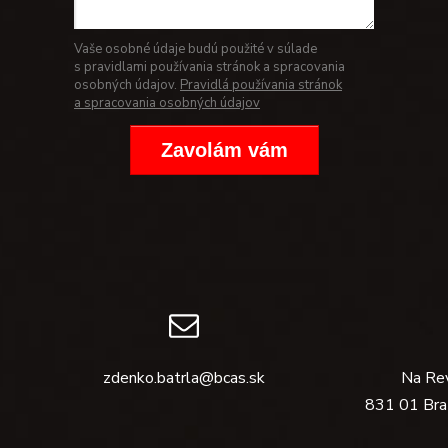
Vaše osobné údaje budú použité v súlade
s pravidlami používania stránok a spracovania
osobných údajov.
Pravidlá používania stránok
a spracovania osobných údajov
Zavolám vám
zdenko.batrla@bcas.sk
Na Re
831 01 Bra