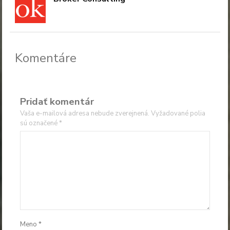
Komentáre
Pridať komentár
Vaša e-mailová adresa nebude zverejnená.
Vyžadované polia
sú označené
*
Meno
*