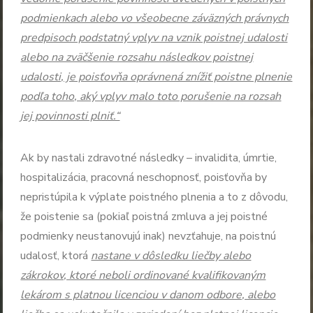
podmienkach alebo vo všeobecne záväzných právnych
predpisoch podstatný vplyv na vznik poistnej udalosti
alebo na zväčšenie rozsahu následkov poistnej
udalosti, je poisťovňa oprávnená znížiť poistne plnenie
podľa toho, aký vplyv malo toto porušenie na rozsah
jej povinnosti plniť.“
Ak by nastali zdravotné následky – invalidita, úmrtie,
hospitalizácia, pracovná neschopnosť, poisťovňa by
nepristúpila k výplate poistného plnenia a to z dôvodu,
že poistenie sa (pokiaľ poistná zmluva a jej poistné
podmienky neustanovujú inak) nevzťahuje, na poistnú
udalosť, ktorá
nastane v dôsledku liečby alebo
zákrokov, ktoré neboli ordinované kvalifikovaným
lekárom s platnou licenciou v danom odbore, alebo