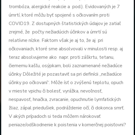
trombóza, alergické reakcie a pod.). Evidovaných je 7
úmrtí, ktoré môžu byť spojené s očkovaním proti
COVID19. Z dostupných štatistických údajov je zatiaľ
zrejmé, že počty nežiadúcich účinkov a úmrtí sú
relatívne nízke. Faktom však je aj to, že aj pri
očkovaniach, ktoré sme absolvovali v minulosti resp. aj
teraz absolvujeme ako napr. proti záškrtu, tetanu,
čiernemu kašľu, osýpkam, boli zaznamenané nežiadúce
účinky Dôležité je pozastaviť sa pri definícii „nežiadúce
účinky po očkovaní“. Môže ísť o zvýšenú teplotu, opuch
v mieste vpichu či bolesť, vyrážka, nevoľnosť,
nespavosť, hnačka, zvracanie, opuchnutie lymfatických
žliaz, zápal priedušiek, podráždenie očí, či dokonca smrť.
V akých prípadoch si teda môžem nárokovať
peniaze/odškodnenie k poistenia v komerčnej poisťovni?