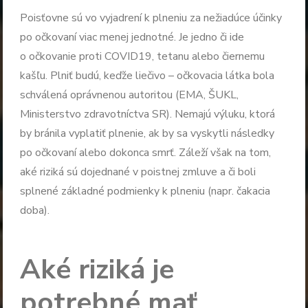
Poisťovne sú vo vyjadrení k plneniu za nežiadúce účinky
po očkovaní viac menej jednotné. Je jedno či ide
o očkovanie proti COVID19, tetanu alebo čiernemu
kašľu. Plniť budú, keďže liečivo – očkovacia látka bola
schválená oprávnenou autoritou (EMA, ŠUKL,
Ministerstvo zdravotníctva SR). Nemajú výluku, ktorá
by bránila vyplatiť plnenie, ak by sa vyskytli následky
po očkovaní alebo dokonca smrť. Záleží však na tom,
aké riziká sú dojednané v poistnej zmluve a či boli
splnené základné podmienky k plneniu (napr. čakacia
doba).
Aké riziká je
potrebné mať