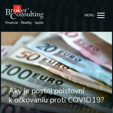
MENU
Aký je postoj poisťovní
k očkovaniu proti COVID19?