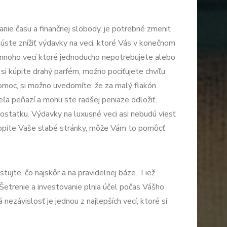
anie času a finančnej slobody, je potrebné zmeniť
úste znížiť výdavky na veci, ktoré Vás v konečnom
 mnoho vecí ktoré jednoducho nepotrebujete alebo
 si kúpite drahý parfém, možno pociťujete chvíľu
domoc, si možno uvedomíte, že za malý flakón
eľa peňazí a mohli ste radšej peniaze odložiť.
ostatku. Výdavky na luxusné veci asi nebudú viesť
opíte Vaše slabé stránky, môže Vám to pomôcť
stujte, čo najskôr a na pravidelnej báze. Tiež
Šetrenie a investovanie plnia účel počas Vášho
 nezávislosť je jednou z najlepších vecí, ktoré si