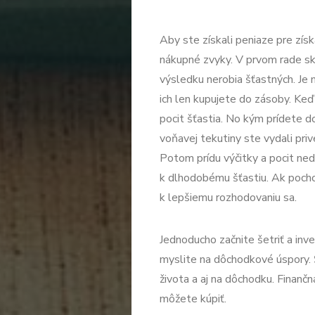
Aby ste získali peniaze pre získ
nákupné zvyky. V prvom rade sk
výsledku nerobia šťastných. Je
ich len kupujete do zásoby. Keď
pocit šťastia. No kým prídete 
voňavej tekutiny ste vydali priv
Potom prídu výčitky a pocit ned
k dlhodobému šťastiu. Ak poch
k lepšiemu rozhodovaniu sa.
Jednoducho začnite šetriť a inve
myslite na dôchodkové úspory. 
života a aj na dôchodku. Finančná
môžete kúpiť.