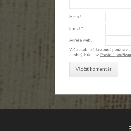
Meno
*
E-mail
*
Adresa webu
Vaše osobné údaje budú použité v s
osobných údajov.
Pravidlá používan