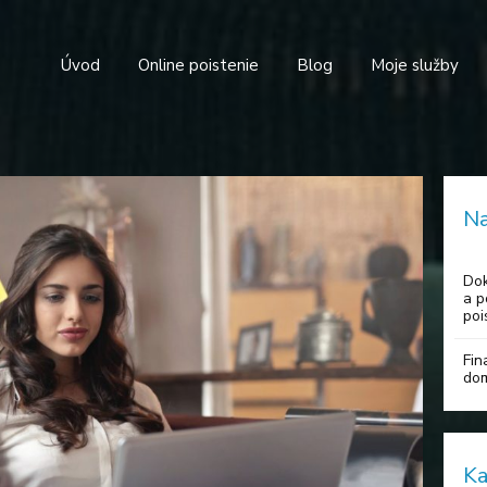
Úvod
Online poistenie
Blog
Moje služby
Na
Dok
a p
poi
Fin
do
Ka