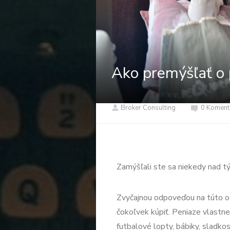
Ako premýšľať o
Broker Consulting
0 Koment
Zamýšľali ste sa niekedy nad t
Zvyčajnou odpoveďou na túto otá
čokoľvek kúpiť. Peniaze vlastne
futbalové lopty, bábiky, sladkos