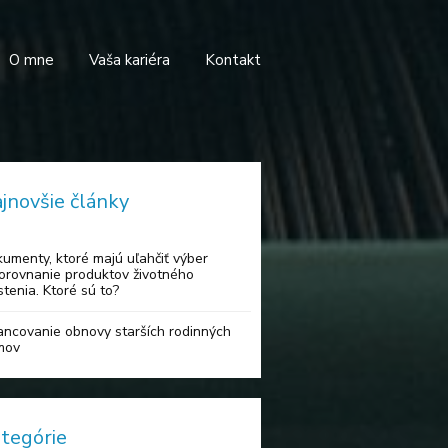
O mne
Vaša kariéra
Kontakt
jnovšie články
umenty, ktoré majú uľahčiť výber
orovnanie produktov životného
stenia. Ktoré sú to?
ancovanie obnovy starších rodinných
mov
tegórie