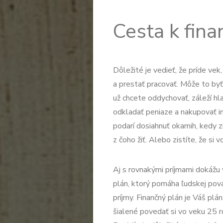
Cesta k fina
Dôležité je vedieť, že príde vek
a prestať pracovať. Môže to byť
už chcete oddychovať, záleží h
odkladať peniaze a nakupovať i
podarí dosiahnuť okamih, kedy z
z čoho žiť. Alebo zistíte, že si 
Aj s rovnakými príjmami dokážu v
plán, ktorý pomáha ľudskej pov
príjmy. Finančný plán je Váš plá
šialené povedať si vo veku 25 r