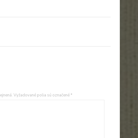
ejnená.
Vyžadované polia sú označené
*