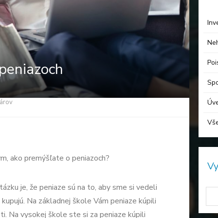
Inv
Neh
Poi
 peniazoch
Spo
Úv
árov
Vš
ým, ako premýšľate o peniazoch?
Vy
zku je, že peniaze sú na to, aby sme si vedeli
 kupujú. Na základnej škole Vám peniaze kúpili
ti. Na vysokej škole ste si za peniaze kúpili