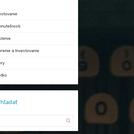
estovanie
nuteľnosti
stenie
renie a Investovanie
ery
etko
hľadať