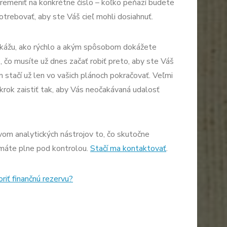
 premeniť na konkrétne číslo – koľko peňazí budete
trebovať, aby ste Váš cieľ mohli dosiahnuť.
ukážu, ako rýchlo a akým spôsobom dokážete
, čo musíte už dnes začať robiť preto, aby ste Váš
m stačí už len vo vašich plánoch pokračovať. Veľmi
krok zaistiť tak, aby Vás neočakávaná udalosť
om analytických nástrojov to, čo skutočne
 máte plne pod kontrolou.
Stačí ma kontaktovať
.
oriť finančnú rezervu?