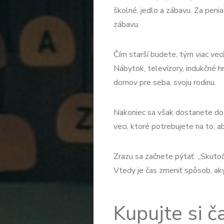
školné, jedlo a zábavu. Za penia
zábavu.
Čím starší budete, tým viac vecí
Nábytok, televízory, indukčné hr
domov pre seba, svoju rodinu.
Nakoniec sa však dostanete do b
veci, ktoré potrebujete na to, ab
Zrazu sa začnete pýtať: „Skutoč
Vtedy je čas zmeniť spôsob, ak
Kupujte si č